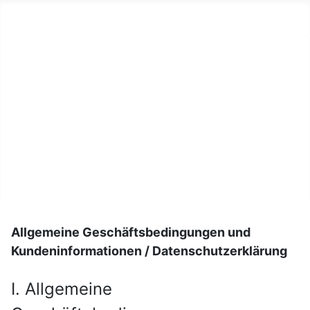
Teamsport-Müller.de unser L
Unser Laden
Printshop
Druckertankstelle
Team-Sport
Vermietung
Kontakt
Allgemeine Geschäftsbedingungen und
Kundeninformationen / Datenschutzerklärung
I. Allgemeine