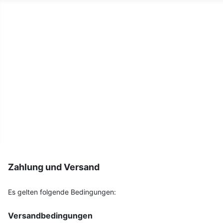
Teamsport-Müller.de unser 
Unser Laden
Printshop
Druckertankstelle
Team-Sport
Vermietung
Kontakt
Zahlung und Versand
Es gelten folgende Bedingungen:
Versandbedingungen