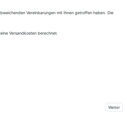
e abweichenden Vereinbarungen mit Ihnen getroffen haben.
Die
 keine Versandkosten berechnet.
Nächster 
Weiter